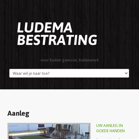
voor buiten gewoon, buitenwerk
Aanleg
UW AANLEG IN
GOEDE HANDEN