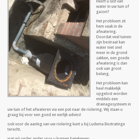
Heeft u last van
water in uw tuin of
gazon?
Het probleem zit
hem vaak in de
afwatering.
Doordat veel tuinen
zijn bestraat kan
water niet snel
meer in de grond
zakken, een goede
afwatering is dan
ook van groot
belang.
Het probleem kan
heel makkelijk
opgelost worden
middels een
drainagesysteem in
uw tuin of het afwateren via een put naar de riolering. Wij staan u
graag bij voor een goed en eerlijk advies!
ook voor de aanleg van uw riolering kunt u bij Ludema Bestratinge
terecht.
wat wij onder ander voor u kunnen betekenen: