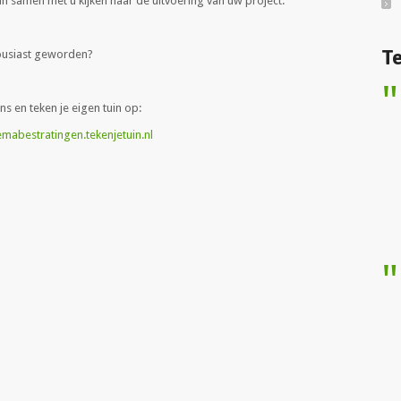
an samen met u kijken naar de uitvoering van uw project.
Te
ousiast geworden?
ans en teken je eigen tuin op:
abestratingen.tekenjetuin.nl