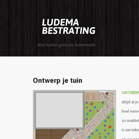
voor buiten gewoon, buitenwerk
Ontwerp je tuin
ONTWER
altijd al 
heel eenv
zo makkel
is uw tek