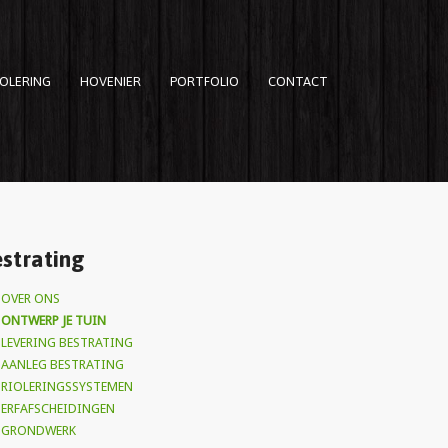
IOLERING
HOVENIER
PORTFOLIO
CONTACT
strating
OVER ONS
ONTWERP JE TUIN
LEVERING BESTRATING
AANLEG BESTRATING
RIOLERINGSSYSTEMEN
ERFAFSCHEIDINGEN
GRONDWERK