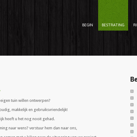
BEGIN
BESTRATING
R
Be
P
je eigen tuin willen ontwerpen?
oudig, makkelijk en gebruiksvriendelijk!
ijk heeft u het nog nooit gehad.
ening naar wens? verstuur hem dan naar ons,