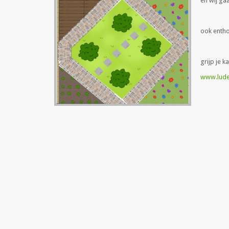
en wij ga
ook enth
grijp je k
www.ludem